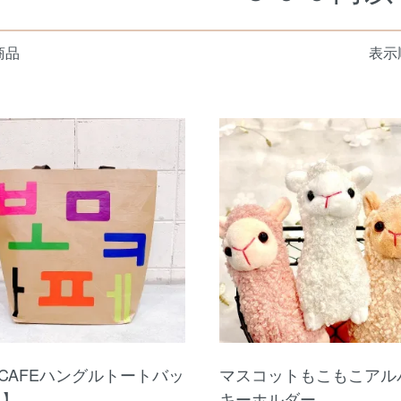
商品
表示
MCAFEハングルトートバッ
マスコットもこもこアル
L】
キーホルダー