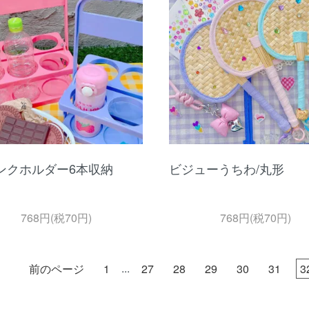
ンクホルダー6本収納
ビジューうちわ/丸形
768円(税70円)
768円(税70円)
...
前のページ
1
27
28
29
30
31
3