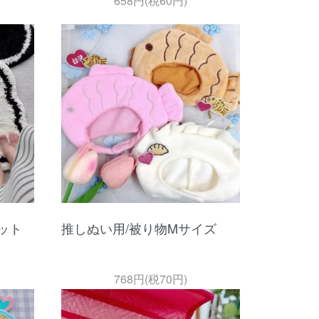
658円(税60円)
ット
推しぬい用/被り物Mサイズ
768円(税70円)