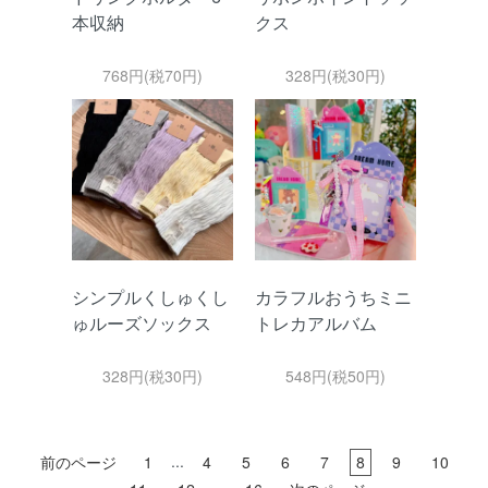
本収納
クス
768円(税70円)
328円(税30円)
シンプルくしゅくし
カラフルおうちミニ
ゅルーズソックス
トレカアルバム
328円(税30円)
548円(税50円)
...
前のページ
1
4
5
6
7
8
9
10