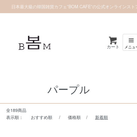
日本最大級の韓国雑貨カフェ”BOM CAFE”の公式オンラインスト
カート
ホーム
カラー別
パープル
パープル
全189商品
表示順：
おすすめ順
/
価格順
/
新着順