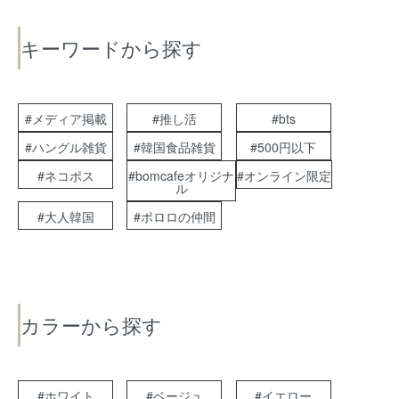
キーワードから探す
#メディア掲載
#推し活
#bts
#ハングル雑貨
#韓国食品雑貨
#500円以下
#ネコポス
#bomcafeオリジナ
#オンライン限定
ル
#大人韓国
#ポロロの仲間
カラーから探す
#ホワイト
#ベージュ
#イエロー