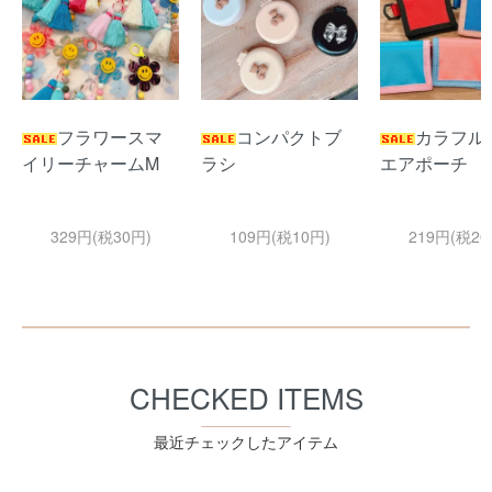
フラワースマ
コンパクトブ
カラフル
イリーチャームM
ラシ
エアポーチ
329円(税30円)
109円(税10円)
219円(税20
CHECKED ITEMS
最近チェックしたアイテム