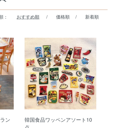
順：
おすすめ順
/
価格順
/
新着順
ブラン
韓国食品ワッペンアソート10
点