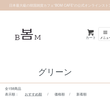
日本最大級の韓国雑貨カフェ”BOM CAFE”の公式オンラインスト
カート
ホーム
カラー別
グリーン
グリーン
全158商品
表示順：
おすすめ順
/
価格順
/
新着順