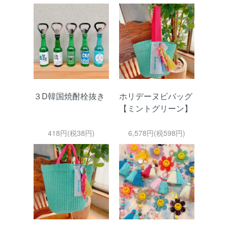
３D韓国焼酎栓抜き
ホリデーヌビバッグ
【ミントグリーン】
418円(税38円)
6,578円(税598円)