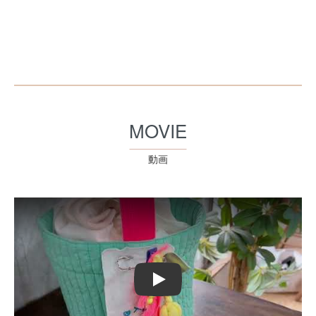
MOVIE
動画
Play