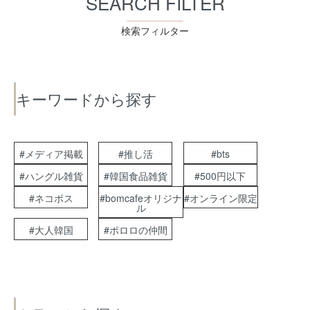
SEARCH FILTER
検索フィルター
キーワードから探す
#メディア掲載
#推し活
#bts
#ハングル雑貨
#韓国食品雑貨
#500円以下
#ネコポス
#bomcafeオリジナ
#オンライン限定
ル
#大人韓国
#ポロロの仲間