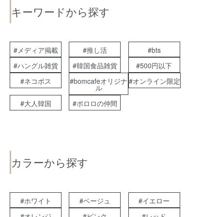
キーワードから探す
#メディア掲載
#推し活
#bts
#ハングル雑貨
#韓国食品雑貨
#500円以下
#ネコポス
#bomcafeオリジナ
#オンライン限定
ル
#大人韓国
#ポロロの仲間
カラーから探す
#ホワイト
#ベージュ
#イエロー
#オレンジ
#ピンク
#レッド