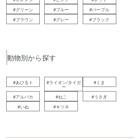
#グリーン
#ブルー
#パープル
#ブラウン
#グレー
#ブラック
動物別から探す
#あひるト
#ライオン/タイガ
#くま
ー
#アルパカ
#ねこ
#うさぎ
#いぬ
#キツネ