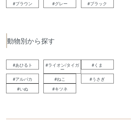
#ブラウン
#グレー
#ブラック
動物別から探す
#あひるト
#ライオン/タイガ
#くま
ー
#アルパカ
#ねこ
#うさぎ
#いぬ
#キツネ