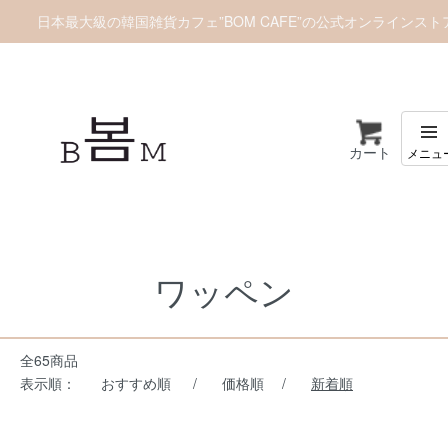
日本最大級の韓国雑貨カフェ”BOM CAFE”の公式オンラインスト
カート
ホーム
ワッペン
ワッペン
全65商品
表示順：
おすすめ順
/
価格順
/
新着順