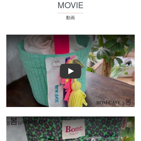
MOVIE
動画
Play