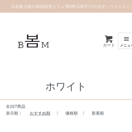
日本最大級の韓国雑貨カフェ”BOM CAFE”の公式オンラインスト
カート
ホーム
カラー別
ホワイト
ホワイト
全227商品
表示順：
おすすめ順
/
価格順
/
新着順