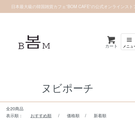
日本最大級の韓国雑貨カフェ”BOM CAFE”の公式オンラインスト
カート
ホーム
ヌビアイテム
ヌビポーチ
ヌビポーチ
全20商品
表示順：
おすすめ順
/
価格順
/
新着順