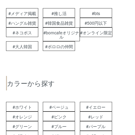
#メディア掲載
#推し活
#bts
#ハングル雑貨
#韓国食品雑貨
#500円以下
#ネコポス
#bomcafeオリジナ
#オンライン限定
ル
#大人韓国
#ポロロの仲間
カラーから探す
#ホワイト
#ベージュ
#イエロー
#オレンジ
#ピンク
#レッド
#グリーン
#ブルー
#パープル