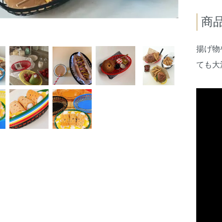
商
揚げ物
ても大