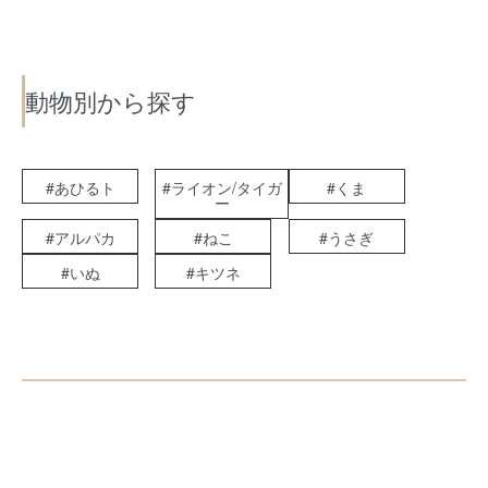
動物別から探す
#あひるト
#ライオン/タイガ
#くま
ー
#アルパカ
#ねこ
#うさぎ
#いぬ
#キツネ