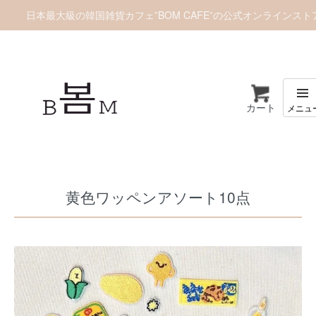
日本最大級の韓国雑貨カフェ”BOM CAFE”の公式オンラインスト
カート
ホーム
ワッペン
黄色ワッペンアソート10点