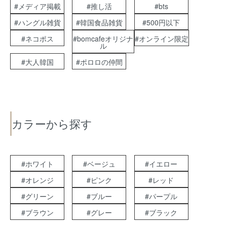
#メディア掲載
#推し活
#bts
#ハングル雑貨
#韓国食品雑貨
#500円以下
#ネコポス
#bomcafeオリジナ
#オンライン限定
ル
#大人韓国
#ポロロの仲間
カラーから探す
#ホワイト
#ベージュ
#イエロー
#オレンジ
#ピンク
#レッド
#グリーン
#ブルー
#パープル
#ブラウン
#グレー
#ブラック