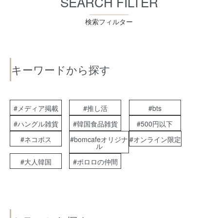
SEARCH FILTER
検索フィルター
キーワードから探す
#メディア掲載
#推し活
#bts
#ハングル雑貨
#韓国食品雑貨
#500円以下
#ネコポス
#bomcafeオリジナ
#オンライン限定
ル
#大人韓国
#ポロロの仲間