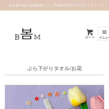
日本最大級の韓国雑貨カフェ”BOM CAFE”の公式オンラインスト
カート
ホーム
インテリア
ぶら下がりタオル/お花