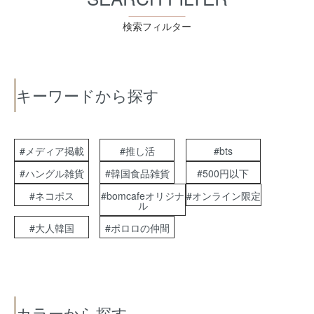
検索フィルター
キーワードから探す
#メディア掲載
#推し活
#bts
#ハングル雑貨
#韓国食品雑貨
#500円以下
#ネコポス
#bomcafeオリジナ
#オンライン限定
ル
#大人韓国
#ポロロの仲間
カラーから探す