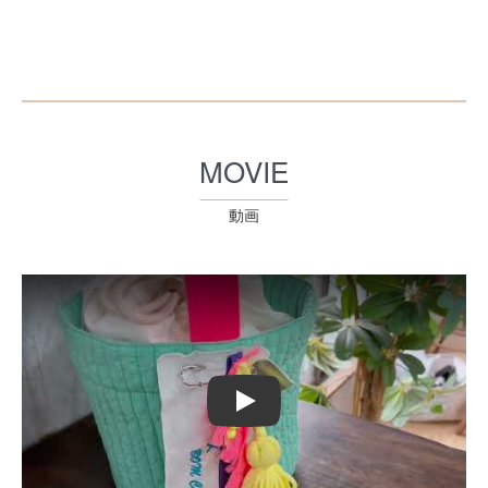
MOVIE
動画
Play