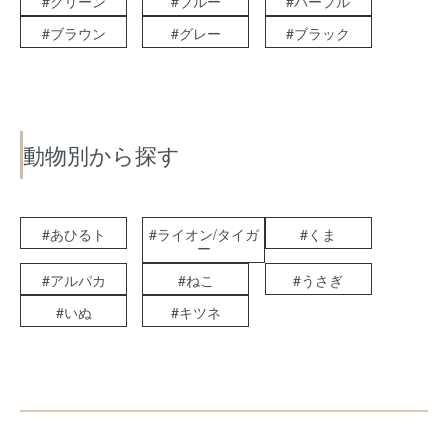
#グリーン
#ブルー
#パープル
#ブラウン
#グレー
#ブラック
動物別から探す
#あひるト
#ライオン/タイガ
#くま
ー
#アルパカ
#ねこ
#うさぎ
#いぬ
#キツネ