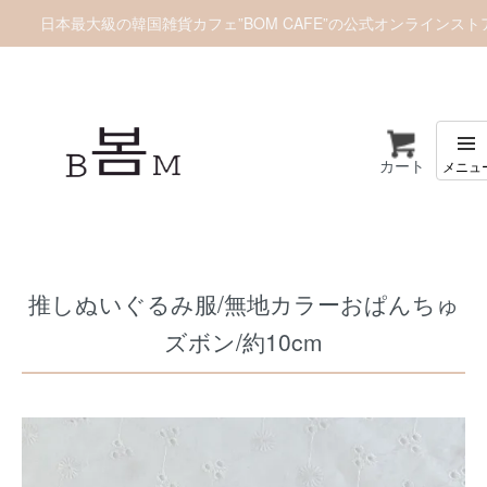
日本最大級の韓国雑貨カフェ”BOM CAFE”の公式オンラインスト
カート
ホーム
推しぬいグッズ
推しぬい服/お洋服
推しぬいぐるみ服/無地カラーおぱんちゅ
ズボン/約10cm