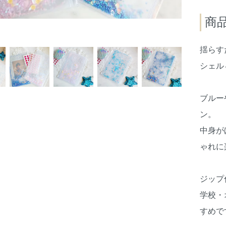
商
揺らす
シェル
ブルー
ン。
中身が
ゃれに
ジップ
学校・
すめで