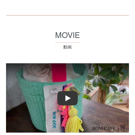
MOVIE
動画
Play