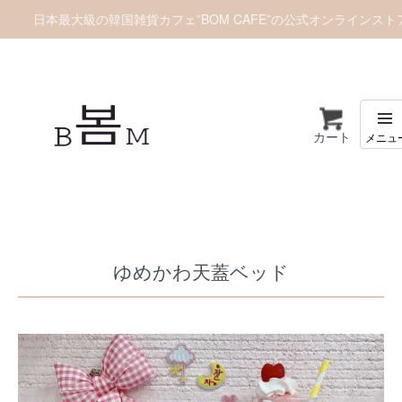
日本最大級の韓国雑貨カフェ”BOM CAFE”の公式オンラインスト
カート
ホーム
推しぬいグッズ
推しぬいポーチ/痛バッグ
ゆめかわ天蓋ベッド