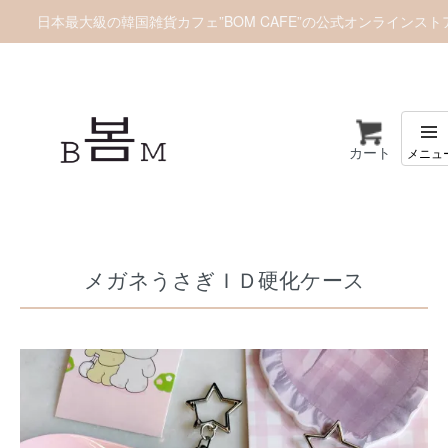
日本最大級の韓国雑貨カフェ”BOM CAFE”の公式オンラインスト
カート
ホーム
推し活グッズ
その他オタ活グッズ
メガネうさぎＩＤ硬化ケース