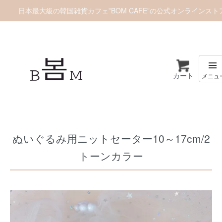
日本最大級の韓国雑貨カフェ”BOM CAFE”の公式オンラインスト
カート
ホーム
推しぬいグッズ
推しぬい服/お洋服
ぬいぐるみ用ニットセーター10～17cm/2
トーンカラー