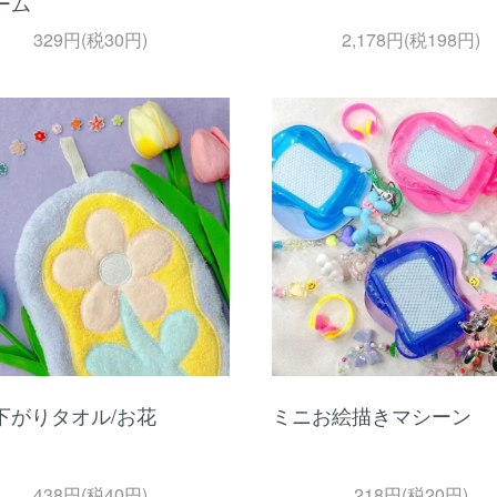
ーム
329円(税30円)
2,178円(税198円)
下がりタオル/お花
ミニお絵描きマシーン
438円(税40円)
218円(税20円)