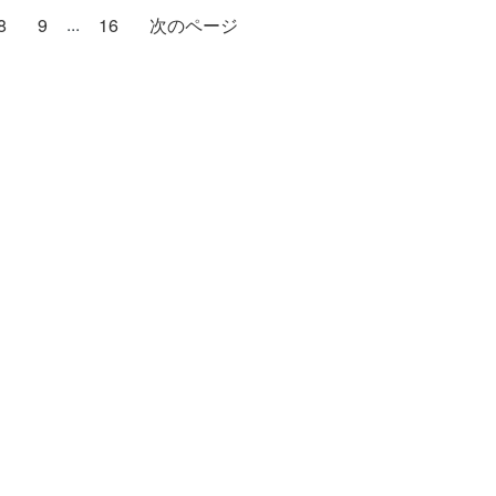
...
8
9
16
次のページ