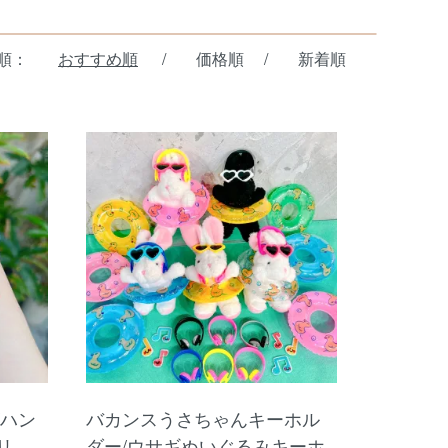
順：
おすすめ順
/
価格順
/
新着順
/ハン
バカンスうさちゃんキーホル
リ
ダー/ウサギぬいぐるみキーホ