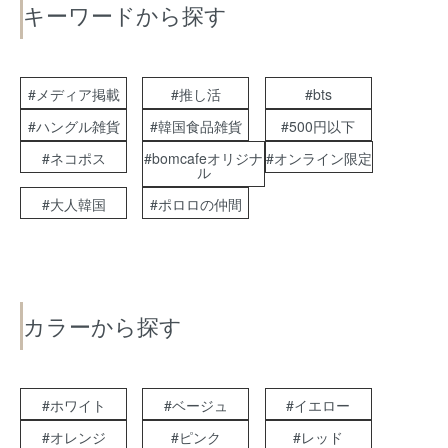
キーワードから探す
#メディア掲載
#推し活
#bts
#ハングル雑貨
#韓国食品雑貨
#500円以下
#ネコポス
#bomcafeオリジナ
#オンライン限定
ル
#大人韓国
#ポロロの仲間
カラーから探す
#ホワイト
#ベージュ
#イエロー
#オレンジ
#ピンク
#レッド